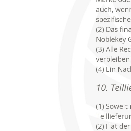
auch, wenn
spezifisch
(2) Das fin
Noblekey 
(3) Alle R
verbleiben
(4) Ein Na
10. Teill
(1) Soweit 
Teilliefer
(2) Hat de