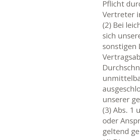
Pflicht du
Vertreter 
(2) Bei le
sich unser
sonstigen 
Vertragsab
Durchschni
unmittelba
ausge­schlo
unserer ge
(3) Abs. 1
oder Anspr
geltend g