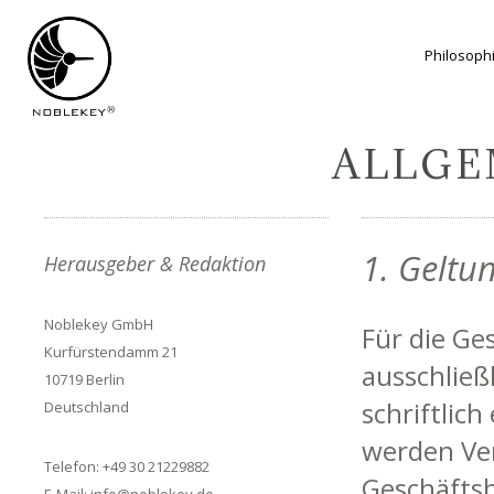
Philosoph
ALLGE
1. Geltu
Herausgeber & Redaktion
Noblekey GmbH
Für die G
Kurfürstendamm 21
ausschließ
10719 Berlin
schriftlic
Deutschland
werden Ver
Telefon: +49 30 21229882
Geschäftsb