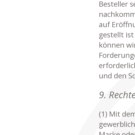
Besteller 
nachkommt,
auf Eröffn
gestellt is
können wir
Forderunge
erforderli
und den Sc
9. Recht
(1) Mit de
gewerblich
Marke oder