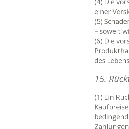
(4) Die vo
einer Vers
(5) Schade
– soweit w
(6) Die vo
Produktha
des Lebens
15. Rückt
(1) Ein Rü
Kauf­preis
bedingend
Zahlungen 