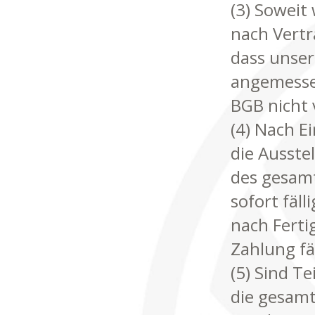
(3) Soweit 
nach Vertr
dass unser
angemessen
BGB nicht 
(4) Nach E
die Ausste
des gesamt
sofort fäl
nach Ferti
Zahlung fäl
(5) Sind T
die gesamt