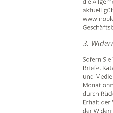
die Allgem
aktuell gü
www.noblek
Geschäfts
3. Wider
Sofern Sie
Briefe, Ka
und Medien
Monat ohne
durch Rück
Erhalt der
der Widerr