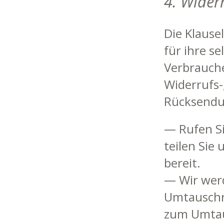
4. Wider
Die Klausel
für ihre se
Verbraucher
Widerrufs-
Rücksendun
— Rufen Si
teilen Sie
bereit.
— Wir werd
Umtauschre
zum Umtau