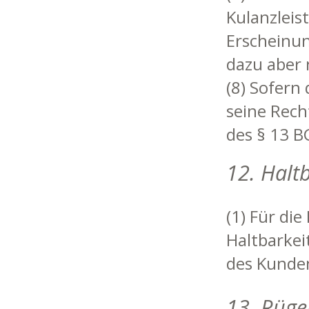
Kulanzleis
Erscheinun
dazu aber 
(8) Sofern 
seine Rech
des § 13 BG
12. Halt
(1) Für di
Haltbarkei
des Kunden
13. Rüge