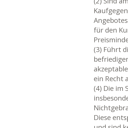
(2) Sind a
Kaufgegens
Angebotes 
für den Ku
Preismind
(3) Führt 
befriedige
akzeptable
ein Recht 
(4) Die im
insbesonde
Nichtgebr
Diese ents
und sind ke