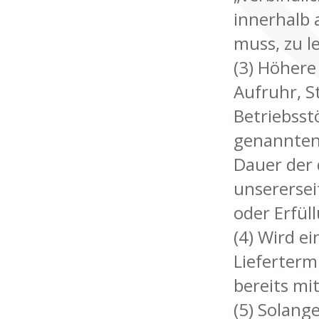
innerhalb 
muss, zu l
(3) Höhere
Aufruhr, S
Betriebsst
genannten
Dauer der 
unserersei
oder Erfül
(4) Wird ei
Lieferterm
bereits mi
(5) Solang