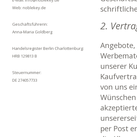
E-Mail:
info@noblekey.de
schriftlic
Web:
noblekey.de
2. Vertr
Geschäftsführerin:
Anna-Maria Goldberg
Angebote, 
Handelsregister Berlin Charlottenburg:
Werbemater
HRB 129813 B
unserer Ku
Steuernummer:
Kaufvertra
DE 274057733
von uns ei
Wünschen e
akzeptiert
unserersei
per Post e