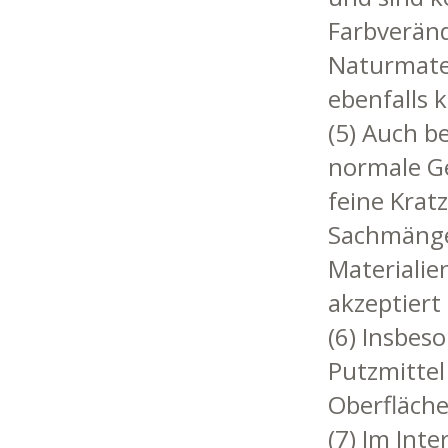
Farbverän
Naturmater
ebenfalls 
(5) Auch 
normale G
feine Kra
Sachmänge
Materialie
akzeptiert 
(6) Insbes
Putzmittel
Oberfläche
(7) Im Int